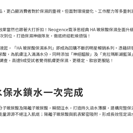
品，更凸顯消費者對於保濕的重視。但面對環境變化、工作壓力等多重刺
當然也跟著大打折扣！Neogence霓淨思經典 HA 玻尿酸保濕全面
一次到位，打造保濕神級隊友，徹底終結乾燥煩惱！
尿酸原液起，「HA 玻尿酸保濕系列」即成為回購不斷的明星暢銷系列。憑藉
尿酸，為肌膚注入滿滿水分，同時添加「神經醯胺」及「克拉瑪斯湖藍藻
度調查，高達9成受試者覺得肌膚更保濕、更穩定、妝容更服貼！
水保水鎖水一次完成
子玻尿酸及陽離子玻尿酸，瞬間注水，打造持久涵水薄膜，建構完整保濕防
能量源源不絕注入肌底；陽離子玻尿酸與肌表緊密吸附，形成長效恆定涵