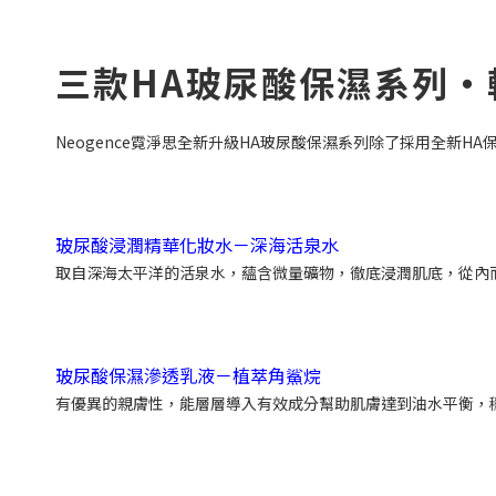
三款HA玻尿酸保濕系列・
Neogence霓淨思全新升級HA玻尿酸保濕系列除了採用全
玻尿酸浸潤精華化妝水－深海活泉水
取自深海太平洋的活泉水，蘊含微量礦物，徹底浸潤肌底，從內
玻尿酸保濕滲透乳液－植萃角鯊烷
有優異的親膚性，能層層導入有效成分幫助肌膚達到油水平衡，