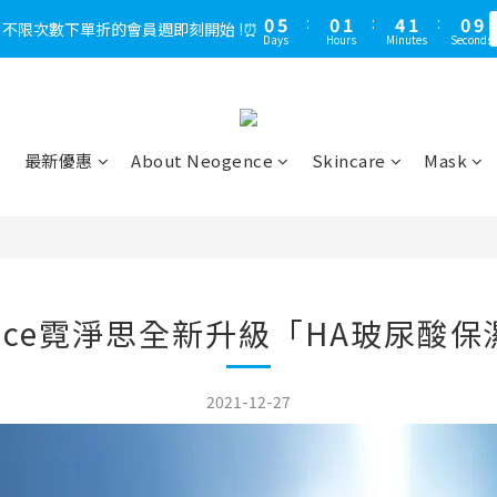
1
4
1
6
2
5
1
2
5
2
5
2
1
9
1
9
3
6
4
7
7
4
3
1
2
2
6
0
3
0
5
:
1
:
4
0
1
:
4
:
1
4
1
:
0
:
8
0
8
，不限次數下單折的會員週即刻開始 !⏰
LINE好友多折500，下單前先綁定⏰
多
2
5
3
6
6
3
2
0
1
1
5
Days
Days
Hours
Hours
Minutes
Minutes
Seconds
Seconds
2
4
0
3
0
3
0
3
0
7
7
1
4
2
5
5
2
1
9
0
0
4
1
3
2
2
2
6
6
0
3
:
1
4
:
4
1
:
0
8
LINE好友多折500，下單前先綁定⏰
3
多
0
2
1
1
1
5
5
Days
Hours
Minutes
Seconds
2
0
3
3
0
7
2
1
0
0
0
4
4
1
2
2
6
1
0
3
3
0
1
1
5
0
最新優惠
About Neogence
Skincare
Mask
2
2
0
0
4
1
1
3
0
0
2
1
0
ence霓淨思全新升級「HA玻尿酸
2021-12-27