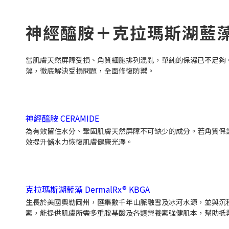
神經醯胺＋克拉瑪斯湖藍
當肌膚天然屏障受損、角質細胞排列混亂，單純的保濕已不足夠。
藻，徹底解決受損問題，全面修復防禦。
神經醯胺 CERAMIDE
為有效留住水分、鞏固肌膚天然屏障不可缺少的成分。若角質保
效提升儲水力恢復肌膚健康光澤。
克拉瑪斯湖藍藻 DermalRx® KBGA
生長於美國奧勒岡州，匯集數千年山脈融雪及冰河水源，並與沉
素，能提供肌膚所需多重胺基酸及各類營養素強健肌本，幫助抵