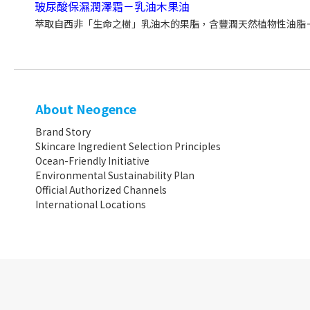
玻尿酸保濕潤澤霜－乳油木果油
萃取自西非「生命之樹」乳油木的果脂，含豐潤天然植物性油脂＋
About Neogence
Brand Story
Skincare Ingredient Selection Principles
Ocean-Friendly Initiative
Environmental Sustainability Plan
Official Authorized Channels
International Locations