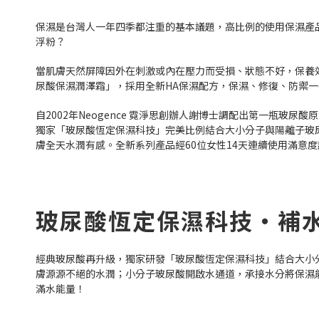
保濕是台灣人一年四季都注重的基本議題，高比例的使用保濕產
浮粉？
當肌膚天然屏障因外在刺激或內在壓力而受損、狀態不好，保養效果
尿酸保濕潤澤霜」，採用全新HA保濕配方，保濕、修復、防禦
自2002年Neogence 霓淨思創辦人謝博士調配出第一瓶玻
獨家「玻尿酸恆定保濕科技」完美比例結合大小分子與陽離子玻
膚全天水潤有感。全新系列產品經60位女性14天連續使用滿意
玻尿酸恆定保濕科技・補
經典玻尿酸再升級，獨家研發「玻尿酸恆定保濕科技」結合大小分
膚源源不絕的水潤；小分子玻尿酸開啟水通道，承接水分將保濕
滿水能量！