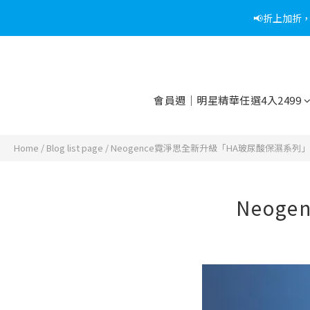
📢折上加折
📢綁定
📢綁定
會員週｜明星精華任選4入2499
Home
/
Blog list page
/
Neogence霓淨思全新升級「HA玻尿酸保濕系列」
Neog