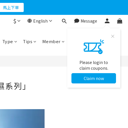
折500
馬上下單
$
English
Message
折500
Type
Tips
Member
Please login to
claim coupons.
Claim now
保濕系列」