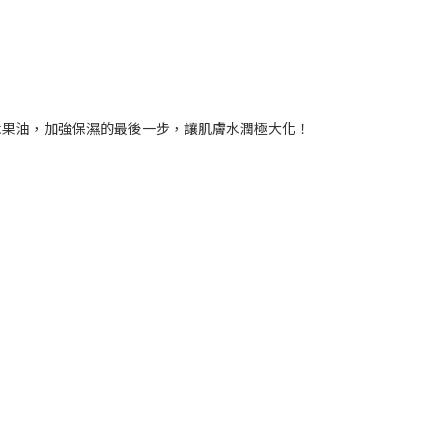
油木果油，加強保濕的最後一步，讓肌膚水潤極大化！