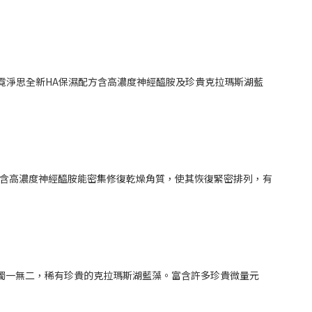
 霓淨思全新HA保濕配方含高濃度神經醯胺及珍貴克拉瑪斯湖藍
列含高濃度神經醯胺能密集修復乾燥角質，使其恢復緊密排列，有
獨一無二，稀有珍貴的克拉瑪斯湖藍藻。富含許多珍貴微量元