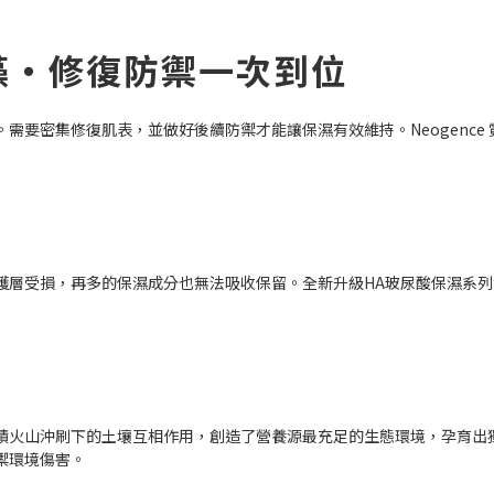
藻・修復防禦一次到位
需要密集修復肌表，並做好後續防禦才能讓保濕有效維持。Neogence
護層受損，再多的保濕成分也無法吸收保留。全新升級HA玻尿酸保濕系
積火山沖刷下的土壤互相作用，創造了營養源最充足的生態環境，孕育出
禦環境傷害。