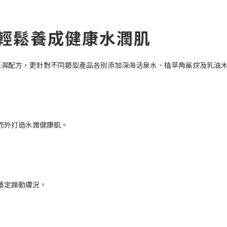
輕鬆養成健康水潤肌
新HA保濕配方，更針對不同類型產品各別添加深海活泉水、植萃角鯊烷及乳
而外打造水潤健康肌。
穩定躁動膚況。