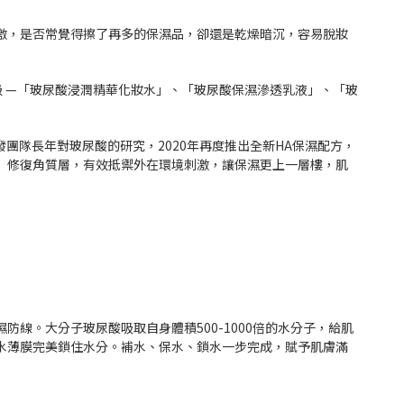
激，是否常覺得擦了再多的保濕品，卻還是乾燥暗沉，容易脫妝
升級 —「玻尿酸浸潤精華化妝水」、「玻尿酸保濕滲透乳液」、「玻
研發團隊長年對玻尿酸的研究，2020年再度推出全新HA保濕配方，
」修復角質層，有效抵禦外在環境刺激，讓保濕更上一層樓，肌
線。大分子玻尿酸吸取自身體積500-1000倍的水分子，給肌
水薄膜完美鎖住水分。補水、保水、鎖水一步完成，賦予肌膚滿