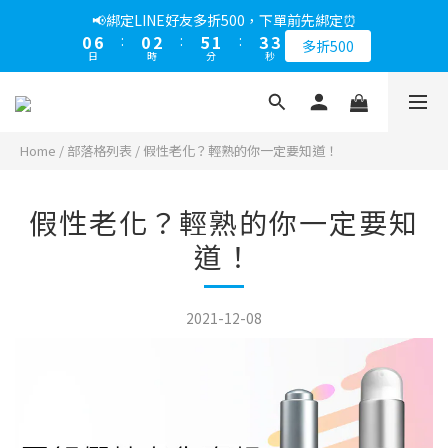
4
1
7
1
3
6
2
4
📢綁定LINE好友多折500，下單前先綁定⏰
3
0
6
:
0
2
:
5
1
:
3
多折500
2
日
時
分
秒
5
1
4
0
2
1
4
0
3
1
0
3
2
0
2
1
1
0
Home
/
部落格列表
/
假性老化？輕熟的你一定要知道！
0
假性老化？輕熟的你一定要知
道！
2021-12-08