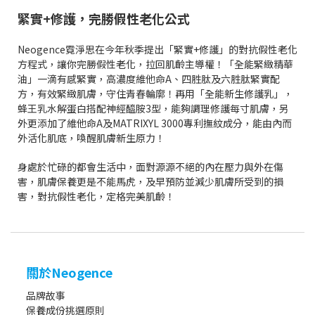
緊實+修護，完勝假性老化公式
Neogence霓淨思在今年秋季提出「緊實+修護」的對抗假性老化
方程式，讓你完勝假性老化，拉回肌齡主導權！「全能緊緻精華
油」一滴有感緊實，高濃度維他命A、四胜肽及六胜肽緊實配
方，有效緊緻肌膚，守住青春輪廓！再用「全能新生修護乳」，
蜂王乳水解蛋白搭配神經醯胺3型，能夠調理修護每寸肌膚，另
外更添加了維他命A及MATRIXYL 3000專利撫紋成分，能由內而
外活化肌底，喚醒肌膚新生原力！
身處於忙碌的都會生活中，面對源源不絕的內在壓力與外在傷
害，肌膚保養更是不能馬虎，及早預防並減少肌膚所受到的損
害，對抗假性老化，定格完美肌齡！
關於Neogence
品牌故事
保養成份挑選原則