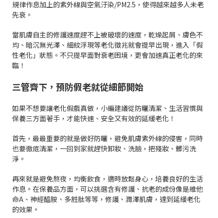
規律作息加上的紫外線與空氣汙染/PM2.5，使得越來越多人未老
先衰。
當肌膚自主的修護速度趕不上被破壞的速度，乾燥起屑、膚色不
均、暗沉無光澤、細紋浮現等老化徵兆就會提早出現，進入「假
性老化」狀態。不只提早面對衰老困境，更會加速真正老化的來
臨！
三管齊下，預防假老就從細節開始
如果不想要讓老化假戲真做，小編建議從防曬清潔、生活習慣與
保養三方面著手，才能快速、安全又有效的延緩老化！
首先，最最重要的就是做好防曬，避免肌膚紫外線的侵害，同時
也要徹底清潔，一回到家就趕快卸妝、洗臉，把殘妝、髒污洗
淨。
再來就是避免熬夜，均衡飲食，適時放鬆身心，培養良好的生活
作息。在保養品方面，可以挑選含有修護、抗老的成份像是維他
命A、神經醯胺、多胜肽等等，修護、潤澤肌膚，達到延緩老化
的效果。