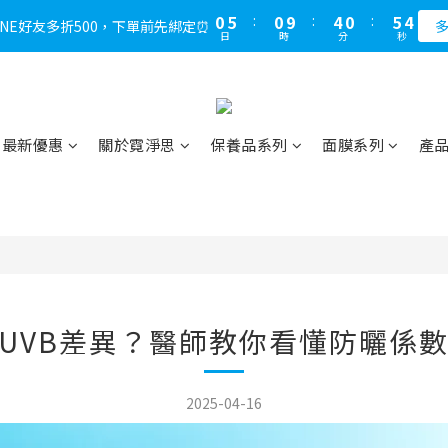
1
6
1
5
1
6
4
0
5
:
0
9
:
4
0
:
5
3
LINE好友多折500，下單前先綁定⏰
多
日
時
分
秒
4
8
3
4
2
3
7
2
3
1
2
6
1
2
0
1
5
0
1
0
4
0
最新優惠
關於霓淨思
保養品系列
面膜系列
產
3
2
1
0
、UVB差異？醫師教你看懂防曬係
2025-04-16