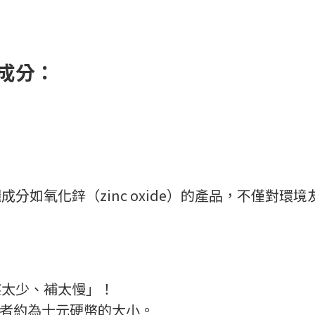
成分：
分如氧化鋅（zinc oxide）的產品，不僅對環
擦太少、補太慢」！
或者約為十元硬幣的大小。