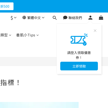
折500
$
繁體中文
聯絡我們
品類型
養肌小Tips
請登入領取優惠
券！
立即領取
數指標！