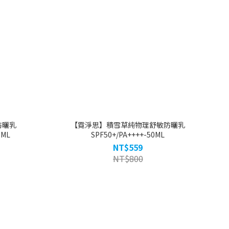
防曬乳
【霓淨思】積雪草純物理舒敏防曬乳
0ML
SPF50+/PA++++-50ML
NT$559
NT$800