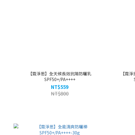
【霓淨思】全天候長效抗陽防曬乳
【霓淨
SPF50+/PA++++
NT$559
NT$800