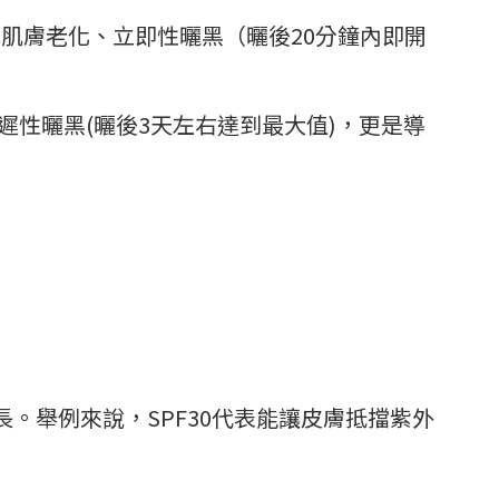
導致肌膚老化、立即性曬黑（曬後20分鐘內即開
延遲性曬黑(曬後3天左右達到最大值)，更是導
時間越長。舉例來說，SPF30代表能讓皮膚抵擋紫外