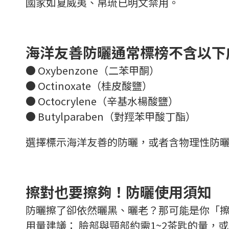
國家如夏威夷、帛琉已明文禁用。
海洋友善防曬通常標榜不含以下
● Oxybenzone（二苯甲酮）
● Octinoxate（桂皮酸鹽）
● Octocrylene（辛基水楊酸鹽）
● Butylparaben（對羥苯甲酸丁酯）
選擇標示海洋友善的防曬，或者含物理性防曬成
擦對也要擦夠！防曬使用須知
防曬擦了卻依然曬黑、曬老？那可能是你「
用量建議： 臉部與頸部約需1~2茶匙的量，