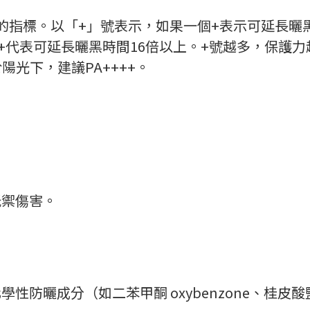
A）：防禦UVA的指標。以「+」號表示，如果一個+表示可延
+代表可延長曬黑時間16倍以上。+號越多，保護
陽光下，建議PA++++。
抵禦傷害。
曬成分（如二苯甲酮 oxybenzone、桂皮酸鹽 