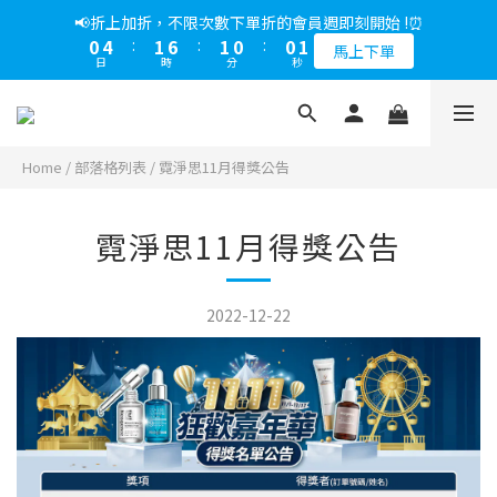
5
8
5
6
5
5
6
1
3
1
4
1
6
2
1
1
2
1
5
2
7
2
1
1
2
📢綁定LINE好友多折500，下單前先綁定⏰
📢折上加折，不限次數下單折的會員週即刻開始 !⏰
4
7
4
9
5
4
4
5
0
2
0
3
:
0
5
:
1
0
:
0
1
0
4
:
1
6
:
1
0
:
0
1
多折500
3
6
3
8
4
3
3
4
馬上下單
1
日
時
分
秒
日
時
分
秒
2
4
0
0
3
0
5
0
0
2
5
2
7
3
2
2
3
0
1
3
2
4
1
4
1
6
2
1
1
2
📢綁定LINE好友多折500，下單前先綁定⏰
0
2
1
3
0
3
:
0
5
:
1
0
:
0
1
多折500
1
0
2
日
時
分
秒
2
4
0
0
1
0
Home
/
部落格列表
/
霓淨思11月得獎公告
1
3
0
0
2
1
霓淨思11月得獎公告
0
2022-12-22